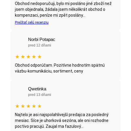
Obchod nedoporučuji, bylo mi posláno jiné zboží než
jsem objednala, žádala jsem několikrát obchod o
kompenzaci, peníze mi zpět poslány...
Prečítať celú recenziu
Norbi Potapac
pred 12 dňami
★
★
★
★
★
Obchod odporúčam. Pozitívne hodnotím spätnú
väzbu-komunikáciu, sortiment, ceny
Qwetinka
pred 13 dňami
★
★
★
★
★
Najtelo je asi najspolahlivejší predajca za posledný
mesiac. Síce je uhorková sezóna, ale oni rozhodne
poctivo pracujú. Zaujal ma fazulový...