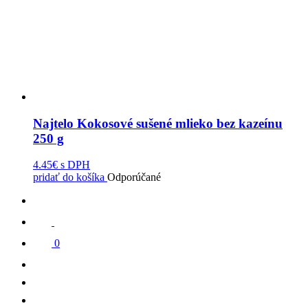
Najtelo Kokosové sušené mlieko bez kazeínu
250 g
4.45€
s DPH
pridať do košíka
Odporúčané
0