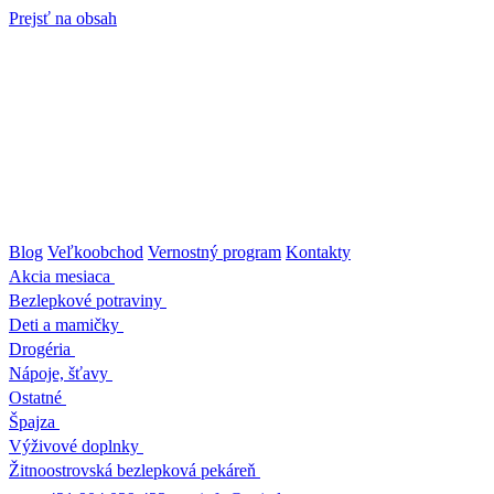
Prejsť na obsah
Blog
Veľkoobchod
Vernostný program
Kontakty
Akcia mesiaca
Bezlepkové potraviny
Deti a mamičky
Drogéria
Nápoje, šťavy
Ostatné
Špajza
Výživové doplnky
Žitnoostrovská bezlepková pekáreň