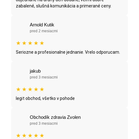
zabalené, slušná komunikácia a primerané ceny.
Arnold Kutik
pred 2 mesiacmi
★
★
★
★
★
Seriozne a profesionalne jednanie. Vrelo odporucam.
jakub
pred 3 mesiacmi
★
★
★
★
★
legit obchod, všetko v pohode
Obchodík zdravia Zvolen
pred 3 mesiacmi
★
★
★
★
★