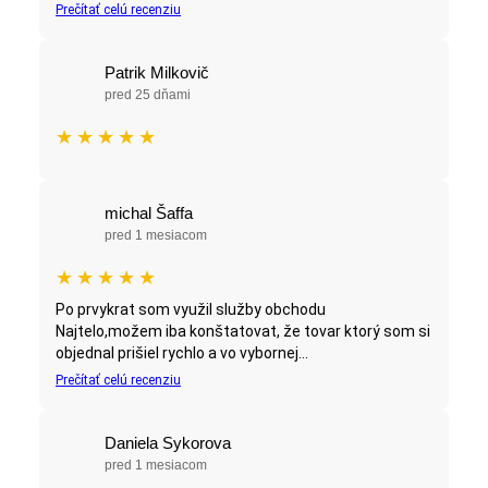
Prečítať celú recenziu
Patrik Milkovič
pred 25 dňami
★
★
★
★
★
michal Šaffa
pred 1 mesiacom
★
★
★
★
★
Po prvykrat som využil služby obchodu
Najtelo,možem iba konštatovat, že tovar ktorý som si
objednal prišiel rychlo a vo vybornej...
Prečítať celú recenziu
Daniela Sykorova
pred 1 mesiacom