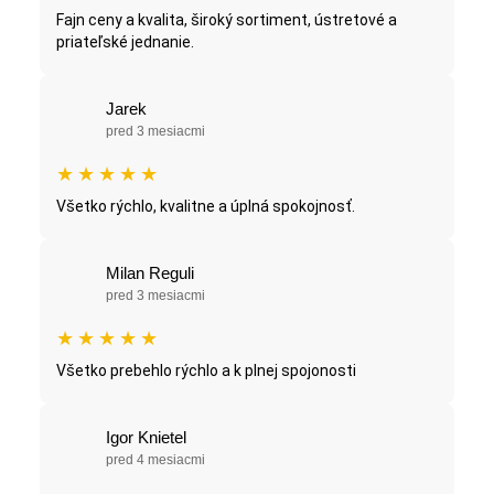
Fajn ceny a kvalita, široký sortiment, ústretové a
priateľské jednanie.
Jarek
pred 3 mesiacmi
★
★
★
★
★
Všetko rýchlo, kvalitne a úplná spokojnosť.
Milan Reguli
pred 3 mesiacmi
★
★
★
★
★
Všetko prebehlo rýchlo a k plnej spojonosti
Igor Knietel
pred 4 mesiacmi