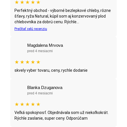
★
★
★
★
★
Perfektný obchod - výborné bezlepkové chleby, rôzne
šťavy, ryža Natural, kúpil som aj konzervovaný plod
chlebovníka za dobrú cenu. Rýchle...
Prečítať celú recenziu
Magdalena Mrvova
pred 4 mesiacmi
★
★
★
★
★
skvely vyber tovaru, ceny, rychle dodanie
Blanka Dzuganova
pred 4 mesiacmi
★
★
★
★
★
Veľká spokojnosť. Objednávala som už niekoľkokrát.
Rýchle zaslanie, super ceny. Odporúčam