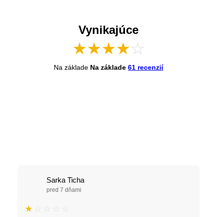
Vynikajúce
★
★
★
★
☆
Na základe
Na základe
61 recenzií
Sarka Ticha
pred 7 dňami
★
☆
☆
☆
☆