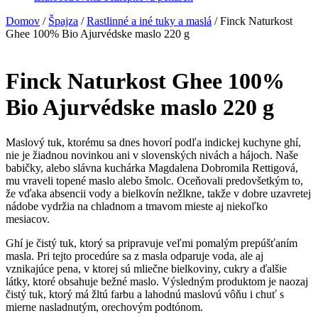
Domov
/
Špajza
/
Rastlinné a iné tuky a maslá
/ Finck Naturkost
Ghee 100% Bio Ajurvédske maslo 220 g
Finck Naturkost Ghee 100%
Bio Ajurvédske maslo 220 g
Maslový tuk, ktorému sa dnes hovorí podľa indickej kuchyne ghí,
nie je žiadnou novinkou ani v slovenských nivách a hájoch. Naše
babičky, alebo slávna kuchárka Magdalena Dobromila Rettigová,
mu vraveli topené maslo alebo šmolc. Oceňovali predovšetkým to,
že vďaka absencii vody a bielkovín nežlkne, takže v dobre uzavretej
nádobe vydržia na chladnom a tmavom mieste aj niekoľko
mesiacov.
Ghí je čistý tuk, ktorý sa pripravuje veľmi pomalým prepúšťaním
masla. Pri tejto procedúre sa z masla odparuje voda, ale aj
vznikajúce pena, v ktorej sú mliečne bielkoviny, cukry a ďalšie
látky, ktoré obsahuje bežné maslo. Výsledným produktom je naozaj
čistý tuk, ktorý má žltú farbu a lahodnú maslovú vôňu i chuť s
mierne nasladnutým, orechovým podtónom.