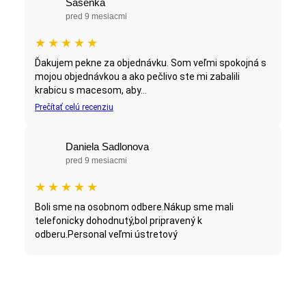
Sasenka
pred 9 mesiacmi
★
★
★
★
★
Ďakujem pekne za objednávku. Som veľmi spokojná s
mojou objednávkou a ako pečlivo ste mi zabalili
krabicu s macesom, aby...
Prečítať celú recenziu
Daniela Sadlonova
pred 9 mesiacmi
★
★
★
★
★
Boli sme na osobnom odbere.Nákup sme mali
telefonicky dohodnutý,bol pripravený k
odberu.Personal veľmi ústretový