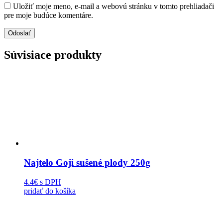
Uložiť moje meno, e-mail a webovú stránku v tomto prehliadači
pre moje budúce komentáre.
Súvisiace produkty
Najtelo Goji sušené plody 250g
4.4€
s DPH
pridať do košíka