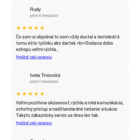
Rudy
pred 4 mesiacmi
★
★
★
★
★
Čo som si objednal to som vždy dostal a tentokrát k
tomu ešte tyčinku ako darček.<br>Dodacia doba
eshopu veľmi rýchla,...
Prečítať celú recenziu
Iveta Trnovská
pred 4 mesiacmi
★
★
★
★
★
Veľmi pozitívna skúsenosť, rýchla a milá komunikácia,
ochotný prístup a nadštandardné riešenie situácie.
Takýto zákaznícky servis sa dnes len tak...
Prečítať celú recenziu