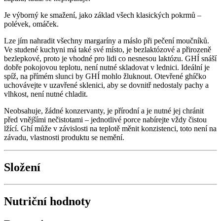
Je výborný ke smažení, jako základ všech klasických pokrmů –
polévek, omáček.
Lze jím nahradit všechny margaríny a máslo při pečení moučníků.
Ve studené kuchyni má také své místo, je bezlaktózové a přirozeně
bezlepkové, proto je vhodné pro lidi co nesnesou laktózu. GHÍ snáší
dobře pokojovou teplotu, není nutné skladovat v lednici. Ideální je
spíž, na přímém slunci by GHÍ mohlo žluknout. Otevřené ghíčko
uchovávejte v uzavřené sklenici, aby se dovnitř nedostaly pachy a
vlhkost, není nutné chladit.
Neobsahuje, žádné konzervanty, je přírodní a je nutné jej chránit
před vnějšími nečistotami – jednotlivé porce nabírejte vždy čistou
lžící. Ghí může v závislosti na teplotě měnit konzistenci, toto není na
závadu, vlastnosti produktu se nemění.
Složení
Nutriční hodnoty