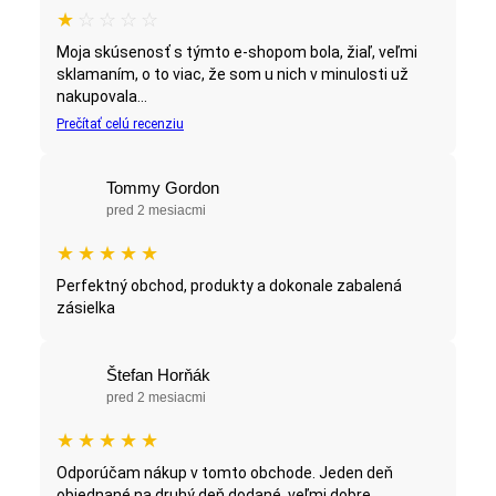
★
☆
☆
☆
☆
Moja skúsenosť s týmto e-shopom bola, žiaľ, veľmi
sklamaním, o to viac, že som u nich v minulosti už
nakupovala...
Prečítať celú recenziu
Tommy Gordon
pred 2 mesiacmi
★
★
★
★
★
Perfektný obchod, produkty a dokonale zabalená
zásielka
Štefan Horňák
pred 2 mesiacmi
★
★
★
★
★
Odporúčam nákup v tomto obchode. Jeden deň
objednané na druhý deň dodané, veľmi dobre