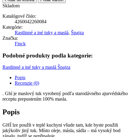
Skladom
Katalógové číslo:
4260042260084
Kategórie:
Rastlinné a iné tuky a maslá
,
Špajza
Značka:
Finck
Podobné produkty podla kategorie:
Rastlinné a iné tuky a maslá
Špajza
Popis
Recenzie (0)
. Ghí je maslový tuk vyrobený podľa starodávného ajurvédského
receptu prepustením 100% masla.
Popis
GHÍ lze použít v teplé kuchyni všude tam, kde byste použili
jakýkoliv jiný tuk. Místo oleje, másla, sádla – má vysoký bod
zápalu, tudíž se nepřipaluje.