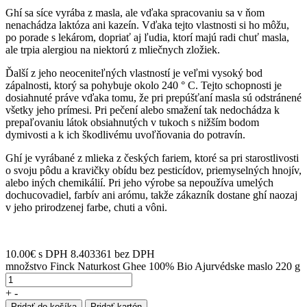
Ghí sa síce vyrába z masla, ale vďaka spracovaniu sa v ňom
nenachádza laktóza ani kazeín. Vďaka tejto vlastnosti si ho môžu,
po porade s lekárom, dopriať aj ľudia, ktorí majú radi chuť masla,
ale trpia alergiou na niektorú z mliečnych zložiek.
Ďalší z jeho neoceniteľných vlastností je veľmi vysoký bod
zápalnosti, ktorý sa pohybuje okolo 240 ° C. Tejto schopnosti je
dosiahnuté práve vďaka tomu, že pri prepúšťaní masla sú odstránené
všetky jeho prímesi. Pri pečení alebo smažení tak nedochádza k
prepaľovaniu látok obsiahnutých v tukoch s nižším bodom
dymivosti a k ich škodlivému uvoľňovania do potravín.
Ghí je vyrábané z mlieka z českých fariem, ktoré sa pri starostlivosti
o svoju pôdu a kravičky obídu bez pesticídov, priemyselných hnojív,
alebo iných chemikálií. Pri jeho výrobe sa nepoužíva umelých
dochucovadiel, farbív ani arómu, takže zákazník dostane ghí naozaj
v jeho prirodzenej farbe, chuti a vôni.
10.00
€
s DPH
8.403361 bez DPH
množstvo Finck Naturkost Ghee 100% Bio Ajurvédske maslo 220 g
+
-
Pridať do košíka
Pridať kartón