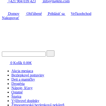
+421 904 039 423
info@najtelo.com
Domov
Obľúbené
Prihlásiť sa
Veľkoobchod
Nakupovať
0
Košík
0.00
€
Akcia mesiaca
Bezlepkové potraviny
Deti a mamičky
Drogéria
Nápoje, šťavy
Ostatné
Špajza
Výživové doplnky
Žitnoostrovská bezlepková pekáreň